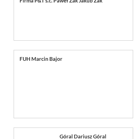
Firma P&T s.c. Paweł Żak Jakub Żak
FUH Marcin Bajor
Góral Dariusz Góral