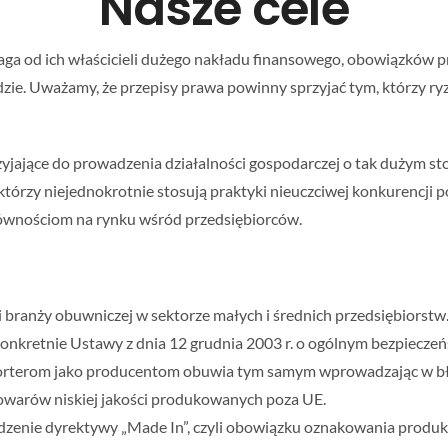
Nasze cele
 od ich właścicieli dużego nakładu finansowego, obowiązków pr
ie. Uważamy, że przepisy prawa powinny sprzyjać tym, którzy ryzy
zyjające do prowadzenia działalności gospodarczej o tak dużym s
tórzy niejednokrotnie stosują praktyki nieuczciwej konkurencji 
równościom na rynku wśród przedsiębiorców.
 branży obuwniczej w sektorze małych i średnich przedsiębiorstw
nkretnie Ustawy z dnia 12 grudnia 2003 r. o ogólnym bezpieczeń
mporterom jako producentom obuwia tym samym wprowadzając w 
warów niskiej jakości produkowanych poza UE.
dzenie dyrektywy „Made In”, czyli obowiązku oznakowania produk