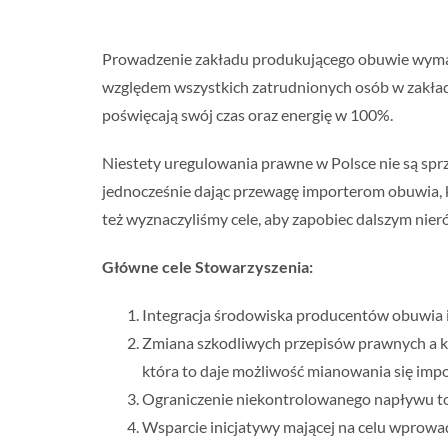
Prowadzenie zakładu produkującego obuwie wymaga
względem wszystkich zatrudnionych osób w zakładz
poświęcają swój czas oraz energię w 100%.
Niestety uregulowania prawne w Polsce nie są spr
jednocześnie dając przewagę importerom obuwia, k
też wyznaczyliśmy cele, aby zapobiec dalszym nie
Główne cele Stowarzyszenia:
Integracja środowiska producentów obuwia i
Zmiana szkodliwych przepisów prawnych a ko
która to daje możliwość mianowania się i
Ograniczenie niekontrolowanego napływu to
Wsparcie inicjatywy mającej na celu wprowa