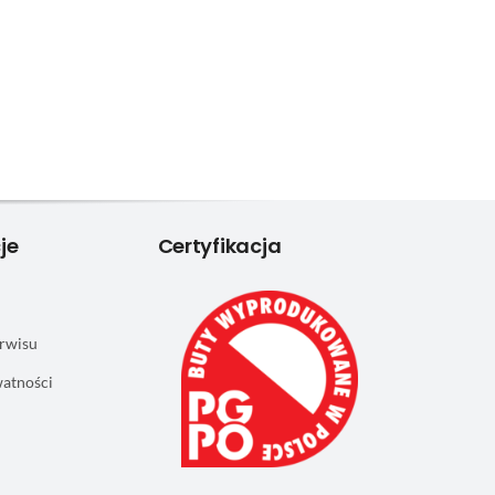
je
Certyfikacja
rwisu
watności