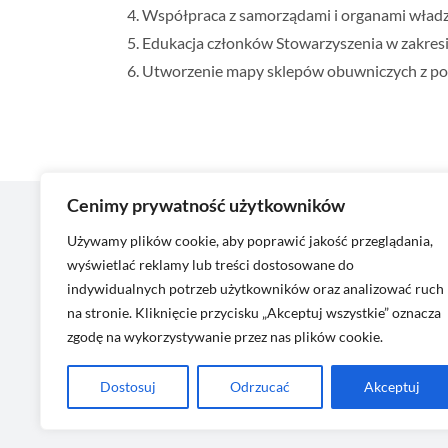
Współpraca z samorządami i organami władzy 
Edukacja członków Stowarzyszenia w zakres
Utworzenie mapy sklepów obuwniczych z po
Cenimy prywatność użytkowników
Moje
Używamy plików cookie, aby poprawić jakość przeglądania,
wyświetlać reklamy lub treści dostosowane do
Zaloguj 
indywidualnych potrzeb użytkowników oraz analizować ruch
+48 511 136 136
Moje k
na stronie. Kliknięcie przycisku „Akceptuj wszystkie” oznacza
biuro@pgpo.pl
zgodę na wykorzystywanie przez nas plików cookie.
Dostosuj
Odrzucać
Akceptuj