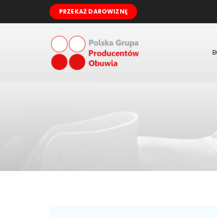
Przejdź
PRZEKAŻ DAROWIZNĘ
do
zawartości
B