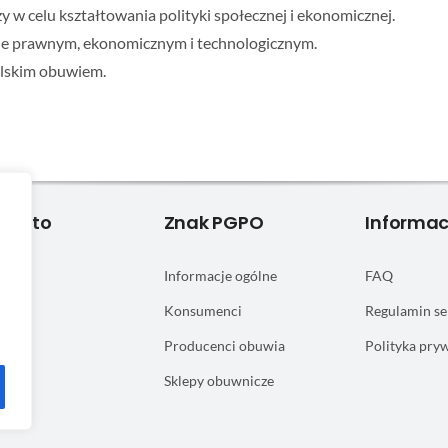
w celu kształtowania polityki społecznej i ekonomicznej.
ie prawnym, ekonomicznym i technologicznym.
lskim obuwiem.
 Konto
Znak PGPO
Informac
się
Informacje ogólne
FAQ
onto
Konsumenci
Regulamin se
Producenci obuwia
Polityka pry
Sklepy obuwnicze