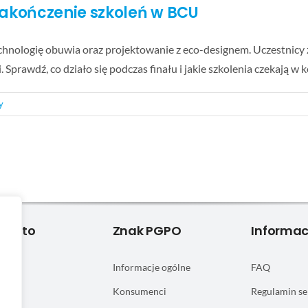
zakończenie szkoleń w BCU
ologię obuwia oraz projektowanie z eco-designem. Uczestnicy zd
 Sprawdź, co działo się podczas finału i jakie szkolenia czekają w 
y
 Konto
Znak PGPO
Informac
się
Informacje ogólne
FAQ
onto
Konsumenci
Regulamin se