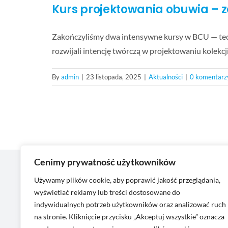
Kurs projektowania obuwia – 
Zakończyliśmy dwa intensywne kursy w BCU — techn
rozwijali intencję twórczą w projektowaniu kolekcji.
By
admin
|
23 listopada, 2025
|
Aktualności
|
0 komentarz
Cenimy prywatność użytkowników
Moje
Używamy plików cookie, aby poprawić jakość przeglądania,
wyświetlać reklamy lub treści dostosowane do
Zaloguj 
indywidualnych potrzeb użytkowników oraz analizować ruch
+48 511 136 136
Moje k
na stronie. Kliknięcie przycisku „Akceptuj wszystkie” oznacza
biuro@pgpo.pl