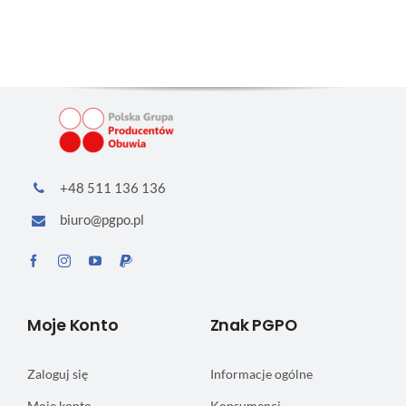
+48 511 136 136
biuro@pgpo.pl
Moje Konto
Znak PGPO
Zaloguj się
Informacje ogólne
Moje konto
Konsumenci