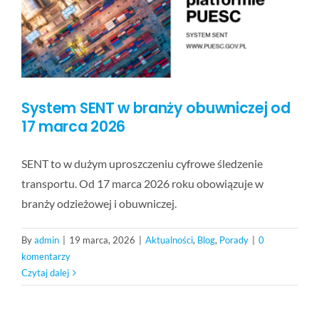
BLOG
KONTAKT
System SENT w branży obuwniczej od
FAQ
17 marca 2026
SENT to w dużym uproszczeniu cyfrowe śledzenie
transportu. Od 17 marca 2026 roku obowiązuje w
branży odzieżowej i obuwniczej.
By
admin
|
19 marca, 2026
|
Aktualności
,
Blog
,
Porady
|
0
komentarzy
Czytaj dalej