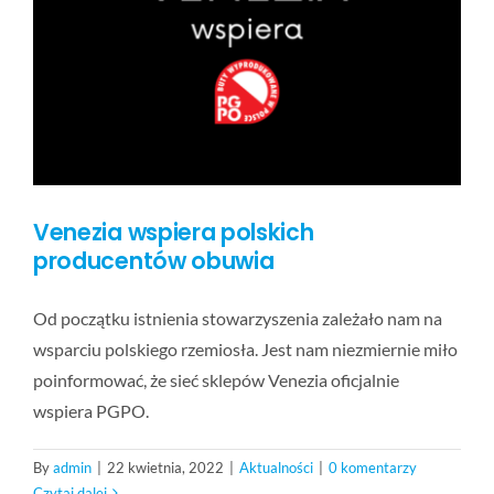
BLOG
KONTAKT
FAQ
Venezia wspiera polskich
producentów obuwia
Od początku istnienia stowarzyszenia zależało nam na
wsparciu polskiego rzemiosła. Jest nam niezmiernie miło
poinformować, że sieć sklepów Venezia oficjalnie
wspiera PGPO.
By
admin
|
22 kwietnia, 2022
|
Aktualności
|
0 komentarzy
Czytaj dalej