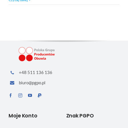
+48 511 136 136
biuro@pgpo.pl
Moje Konto
Znak PGPO