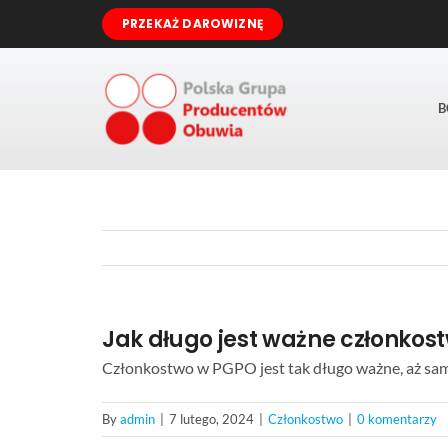
Przejdź
PRZEKAŻ DAROWIZNĘ
do
zawartości
B
Jak długo jest ważne członkos
Członkostwo w PGPO jest tak długo ważne, aż sam(a
By
admin
|
7 lutego, 2024
|
Członkostwo
|
0 komentarzy