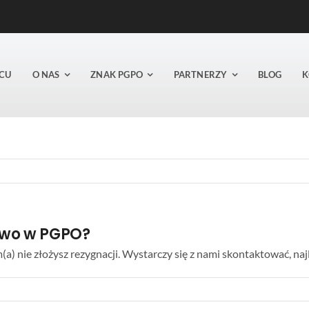
CU
O NAS
ZNAK PGPO
PARTNERZY
BLOG
K
two w PGPO?
) nie złożysz rezygnacji. Wystarczy się z nami skontaktować, naj