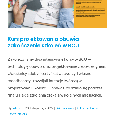
BLOG
KONTAKT
Kurs projektowania obuwia –
FAQ
zakończenie szkoleń w BCU
Zakończyliśmy dwa intensywne kursy w BCU —
technologię obuwia oraz projektowanie z eco-designem.
Uczestnicy zdobyli certyfikaty, stworzyli własne
moodboardy i rozwijali intencję twórczą w
projektowaniu kolekcji. Sprawdź, co działo się podczas
finału i jakie szkolenia czekają w kolejnych miesiącach.
By
admin
|
23 listopada, 2025
|
Aktualności
|
0 komentarzy
Czytaj dalej