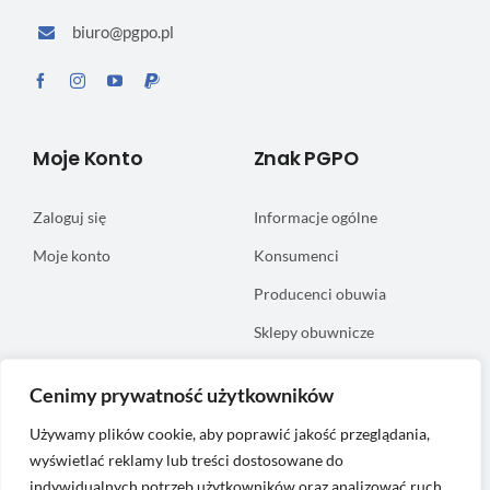
biuro@pgpo.pl
Moje Konto
Znak PGPO
Zaloguj się
Informacje ogólne
Moje konto
Konsumenci
Producenci obuwia
Sklepy obuwnicze
Informacje
Certyfikacja
Cenimy prywatność użytkowników
Używamy plików cookie, aby poprawić jakość przeglądania,
FAQ
wyświetlać reklamy lub treści dostosowane do
indywidualnych potrzeb użytkowników oraz analizować ruch
Regulamin serwisu