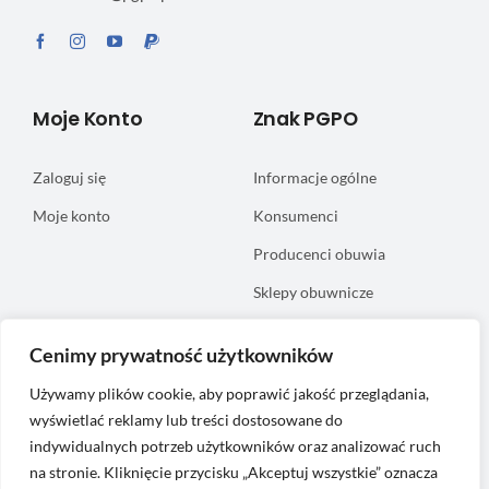
Moje Konto
Znak PGPO
Zaloguj się
Informacje ogólne
Moje konto
Konsumenci
Producenci obuwia
Sklepy obuwnicze
Informacje
Certyfikacja
Cenimy prywatność użytkowników
Używamy plików cookie, aby poprawić jakość przeglądania,
FAQ
wyświetlać reklamy lub treści dostosowane do
Regulamin serwisu
indywidualnych potrzeb użytkowników oraz analizować ruch
na stronie. Kliknięcie przycisku „Akceptuj wszystkie” oznacza
Polityka prywatności