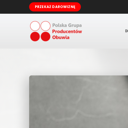
Przejdź
PRZEKAŻ DAROWIZNĘ
do
zawartości
B