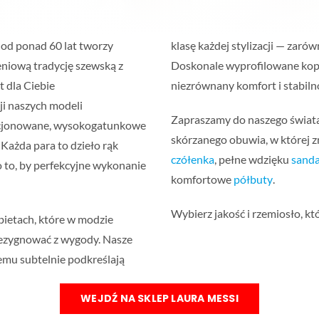
 od ponad 60 lat tworzy
klasę każdej stylizacji — zarów
eniową tradycję szewską z
Doskonale wyprofilowane kop
 dla Ciebie
niezrównany komfort i stabilno
i naszych modeli
Zapraszamy do naszego świata
kcjonowane, wysokogatunkowe
skórzanego obuwia, w której z
Każda para to dzieło rąk
czółenka
, pełne wdzięku
sanda
 to, by perfekcyjne wykonanie
komfortowe
półbuty
.
Wybierz jakość i rzemiosło, k
ietach, które w modzie
 rezygnować z wygody. Nasze
emu subtelnie podkreślają
WEJDŹ NA SKLEP LAURA MESSI