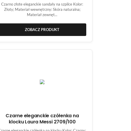
Czarno złote eleganckie sandały na szpilce Kolor:
Złoty; Materiał wewnętrzny: Skóra naturalna;
Materiał zewnęt...
ZOBACZ PRODUKT
Czarne eleganckie czółenka na
klocku Laura Messi 2709/100
Czarne eleganckie czółenka na klocku Kolor: Czarny;