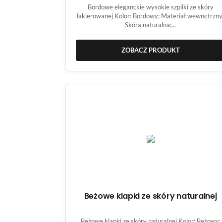
2398/943
Bordowe eleganckie wysokie szpilki ze skóry
lakierowanej Kolor: Bordowy; Materiał wewnętrzny
Skóra naturalna;...
ZOBACZ PRODUKT
Beżowe klapki ze skóry naturalnej
Beżowe klapki ze skóry naturalnej Kolor: Beżowy;