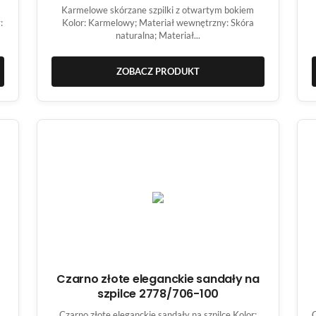
2286/251
Karmelowe skórzane szpilki z otwartym bokiem
:
Kolor: Karmelowy; Materiał wewnętrzny: Skóra
naturalna; Materiał...
ZOBACZ PRODUKT
Czarno złote eleganckie sandały na
szpilce 2778/706-100
Czarno złote eleganckie sandały na szpilce Kolor: